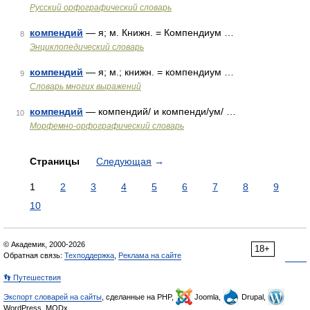
Русский орфографический словарь
компендий
— я; м. Книжн. = Компендиум …
8
Энциклопедический словарь
компендий
— я; м.; книжн. = компендиум …
9
Словарь многих выражений
компендий
— компендий/ и компенди/ум/ …
10
Морфемно-орфографический словарь
Страницы
Следующая
→
1
2
3
4
5
6
7
8
9
10
© Академик, 2000-2026
18+
Обратная связь:
Техподдержка
,
Реклама на сайте
👣 Путешествия
Экспорт словарей на сайты
, сделанные на PHP,
Joomla,
Drupal,
WordPress, MODx.