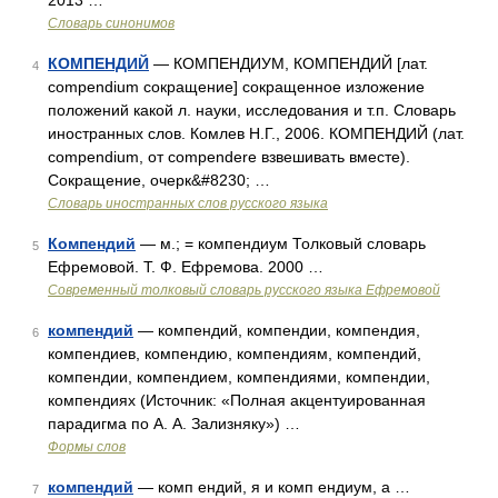
2013 …
Словарь синонимов
КОМПЕНДИЙ
— КОМПЕНДИУМ, КОМПЕНДИЙ [лат.
4
compendium сокращение] сокращенное изложение
положений какой л. науки, исследования и т.п. Словарь
иностранных слов. Комлев Н.Г., 2006. КОМПЕНДИЙ (лат.
compendium, от compendere взвешивать вместе).
Сокращение, очерк&#8230; …
Словарь иностранных слов русского языка
Компендий
— м.; = компендиум Толковый словарь
5
Ефремовой. Т. Ф. Ефремова. 2000 …
Современный толковый словарь русского языка Ефремовой
компендий
— компендий, компендии, компендия,
6
компендиев, компендию, компендиям, компендий,
компендии, компендием, компендиями, компендии,
компендиях (Источник: «Полная акцентуированная
парадигма по А. А. Зализняку») …
Формы слов
компендий
— комп ендий, я и комп ендиум, а …
7